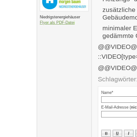
zusätzliche
Gebäudemo
Niedrigstenergiehäuser
Flyer als PDF-Datei
minimaler E
gedämmte 
@@VIDEO
::VIDEO[type
@@VIDEO
Schlagwörter
Name*
E-Mail-Adresse (
nic