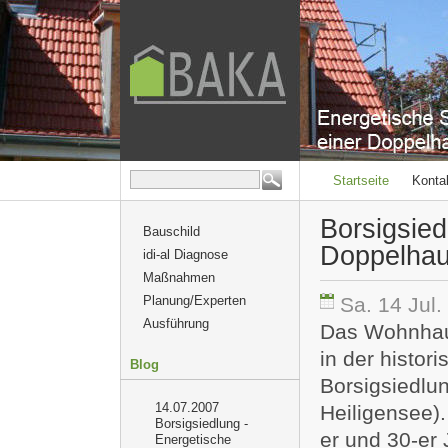
Startseite
Konta
Borsigsied
Bauschild
Doppelhau
idi-al Diagnose
Maßnahmen
Planung/Experten
Sa. 14 Jul.
Ausführung
Das Wohnhaus
in der histor
Blog
Borsigsiedlun
14.07.2007
Heiligensee).
Borsigsiedlung -
er und 30-er
Energetische