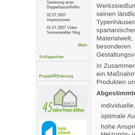
Sanierung einer
Werkssiedlung
DoppelhaushÃ¤lfte
seinen ländl
02.07.2007
Impressionen
Typenhäusern
01.07.2007
Video
spartanische
Sonnenwalder Weg
Materialwelt,
Mehr
besonderen
Gestaltungsv
Schlagwörter
In Zusammena
ein Maßnahme
ProjektfÃ¶rderung
Produkten un
Abgestimmt
individuelle
optimale A
hohe Anspr
Heizungs- 